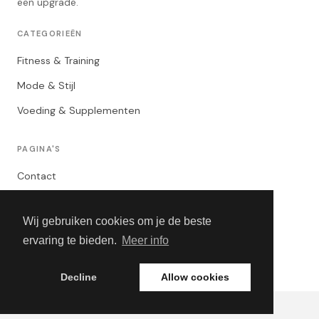
een upgrade.
CATEGORIEËN
Fitness & Training
Mode & Stijl
Voeding & Supplementen
PAGINA'S
Contact
Privacybeleid
Wij gebruiken cookies om je de beste
Algemene Voorwaarden
ervaring te bieden.
Meer info
Adverteren
Decline
Allow cookies
© 2026 That Man. Alle rechten voorbehouden.