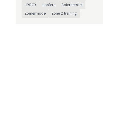
HYROX
Loafers
Spierherstel
Zomermode
Zone 2 training